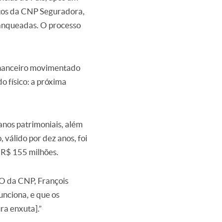
utos da CNP Seguradora,
ranqueadas. O processo
inanceiro movimentado
o físico: a próxima
anos patrimoniais, além
 válido por dez anos, foi
 R$ 155 milhões.
CEO da CNP, François
unciona, e que os
ra enxuta].”