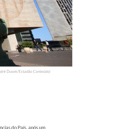
André Dusek/Estadão Conteúdo)
ncias do País, após um