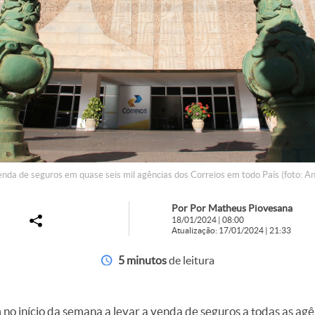
da de seguros em quase seis mil agências dos Correios em todo País (foto: 
Por Por Matheus Piovesana
18/01/2024 | 08:00
Atualização: 17/01/2024 | 21:33
5 minutos
de leitura
o início da semana a levar a venda de seguros a todas as agê