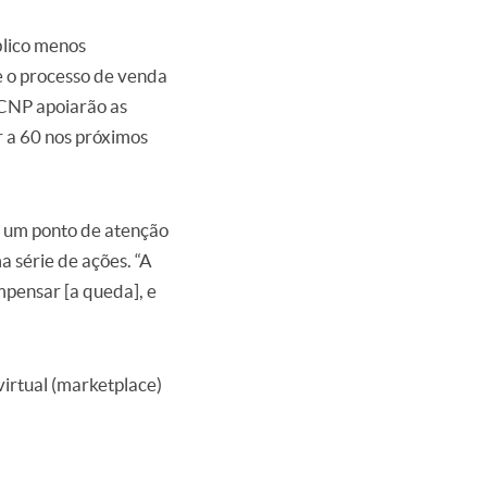
blico menos
e o processo de venda
a CNP apoiarão as
r a 60 nos próximos
 é um ponto de atenção
a série de ações. “A
mpensar [a queda], e
 virtual (marketplace)