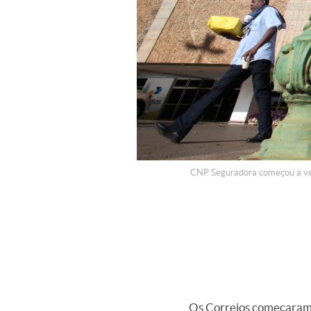
CNP Seguradora começou a ven
Os Correios começaram n