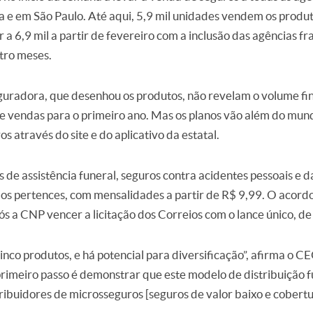
ia e em São Paulo. Até aqui, 5,9 mil unidades vendem os prod
a 6,9 mil a partir de fevereiro com a inclusão das agências f
atro meses.
guradora, que desenhou os produtos, não revelam o volume f
de vendas para o primeiro ano. Mas os planos vão além do mund
s através do site e do aplicativo da estatal.
de assistência funeral, seguros contra acidentes pessoais e d
os pertences, com mensalidades a partir de R$ 9,99. O acordo,
s a CNP vencer a licitação dos Correios com o lance único, de
 cinco produtos, e há potencial para diversificação”, afirma o 
primeiro passo é demonstrar que este modelo de distribuição f
ribuidores de microsseguros [seguros de valor baixo e cobertu