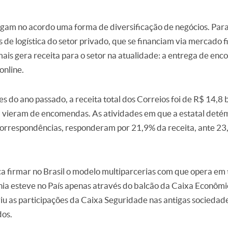
am no acordo uma forma de diversificação de negócios. Para 
de logística do setor privado, que se financiam via mercado 
ais gera receita para o setor na atualidade: a entrega de enc
online.
s do ano passado, a receita total dos Correios foi de R$ 14,8
s, vieram de encomendas. As atividades em que a estatal detém
correspondências, responderam por 21,9% da receita, ante 2
ca firmar no Brasil o modelo multiparcerias com que opera em
a esteve no País apenas através do balcão da Caixa Econômic
riu as participações da Caixa Seguridade nas antigas sociedad
dos.