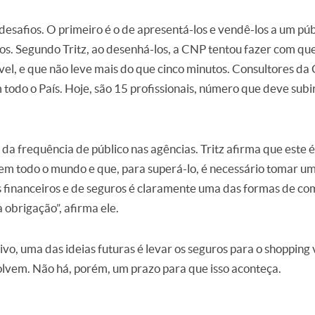
esafios. O primeiro é o de apresentá-los e vendê-los a um pú
os. Segundo Tritz, ao desenhá-los, a CNP tentou fazer com qu
ível, e que não leve mais do que cinco minutos. Consultores d
todo o País. Hoje, são 15 profissionais, número que deve subi
 da frequência de público nas agências. Tritz afirma que este
 em todo o mundo e que, para superá-lo, é necessário tomar um
s financeiros e de seguros é claramente uma das formas de co
a obrigação”, afirma ele.
tivo, uma das ideias futuras é levar os seguros para o shopping
lvem. Não há, porém, um prazo para que isso aconteça.