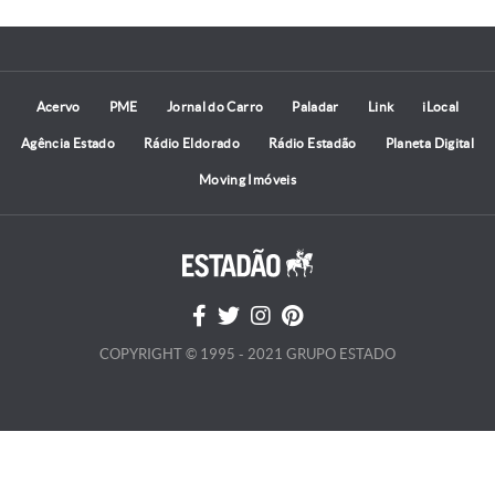
Acervo
PME
Jornal do Carro
Paladar
Link
iLocal
Agência Estado
Rádio Eldorado
Rádio Estadão
Planeta Digital
Moving Imóveis
COPYRIGHT © 1995 - 2021 GRUPO ESTADO