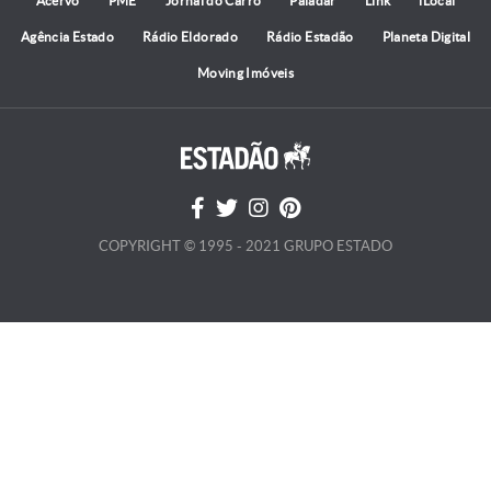
Acervo
PME
Jornal do Carro
Paladar
Link
iLocal
Agência Estado
Rádio Eldorado
Rádio Estadão
Planeta Digital
Moving Imóveis
COPYRIGHT © 1995 - 2021 GRUPO ESTADO