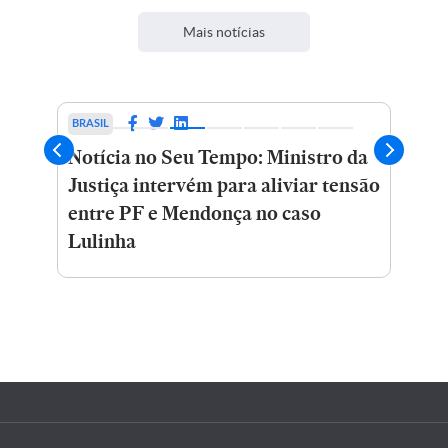
Mais notícias
BRASIL
OPI
Notícia no Seu Tempo: Ministro da
Ca
Justiça intervém para aliviar tensão
,
Cre
entre PF e Mendonça no caso
rio
Lulinha
um
din
atos
con