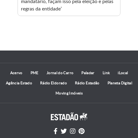
mandatário, façam isso pela eleição e pelas
Aca
regras da entidade’
pro
men
ine
pro
Acervo
PME
Jornal do Carro
Paladar
Link
iLocal
Agência Estado
Rádio Eldorado
Rádio Estadão
Planeta Digital
Moving Imóveis