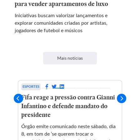
para vender apartamentos de luxo
Iniciativas buscam valorizar lançamentos e
explorar comunidades criadas por artistas,
jogadores de futebol e músicos
Mais notícias
ESPORTES
POL
 no
Fifa reage a pressão contra Gianni
No
no
Infantino e defende mandato do
Al
presidente
po
ca
s da
Órgão emite comunicado neste sábado, dia
8, em tom de ‘se querem trocar o
Par