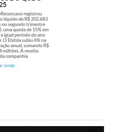
25
oReconcavo registrou
o líquido de R$ 202,683
s no segundo trimestre
6, uma queda de 15% em
 a igual período do ano
r. O Ebitda subiu 6% na
ação anual, somando R$
 milhões. A receita
a da companhia
ar lendo