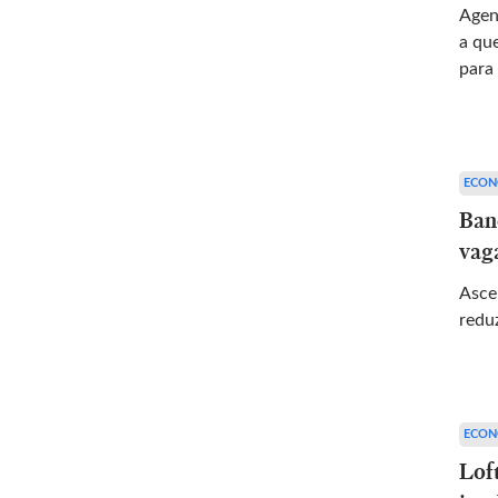
Agen
a qu
para
ECON
Ban
vag
Asce
reduz
ECON
Loft