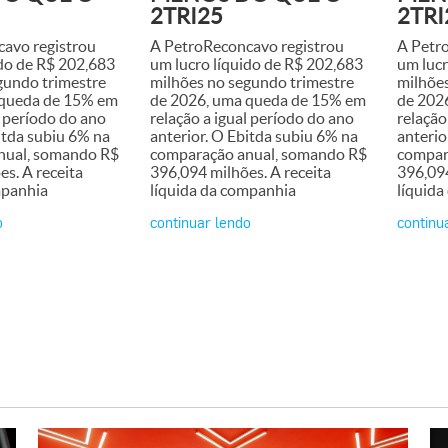
2TRI25
2TRI
avo registrou
A PetroReconcavo registrou
A Petr
ido de R$ 202,683
um lucro líquido de R$ 202,683
um lucr
gundo trimestre
milhões no segundo trimestre
milhõe
 queda de 15% em
de 2026, uma queda de 15% em
de 202
l período do ano
relação a igual período do ano
relação
itda subiu 6% na
anterior. O Ebitda subiu 6% na
anterio
nual, somando R$
comparação anual, somando R$
compar
s. A receita
396,094 milhões. A receita
396,094
mpanhia
líquida da companhia
líquid
o
continuar lendo
continu