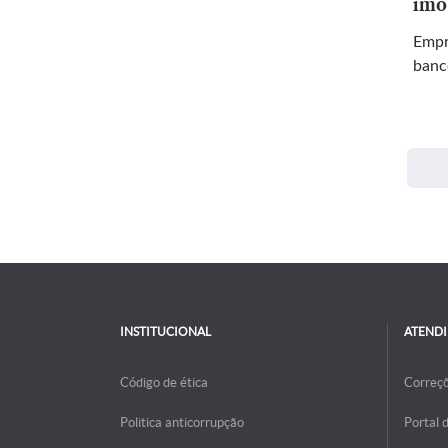
imo
Empr
banc
INSTITUCIONAL
ATEND
Código de ética
Correç
Politica anticorrupção
Portal 