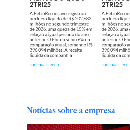
2TRI25
2TRI25
A PetroReconcavo registrou
A PetroReconc
um lucro líquido de R$ 202,683
um lucro líqu
milhões no segundo trimestre
milhões no se
de 2026, uma queda de 15% em
de 2026, uma
relação a igual período do ano
relação a igua
anterior. O Ebitda subiu 6% na
anterior. O Eb
comparação anual, somando R$
comparação a
396,094 milhões. A receita
396,094 milhõe
líquida da companhia
líquida da co
continuar lendo
continuar lend
Notícias sobre a empresa