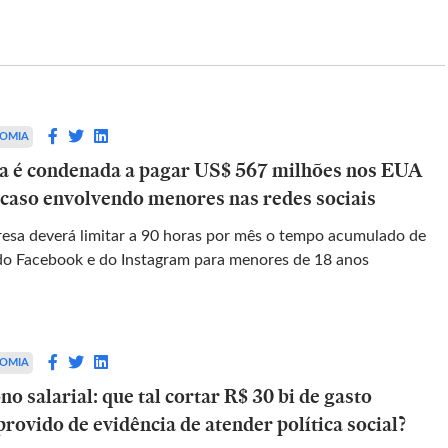
ESPORTES
entável
Diniz detona arbitragem após
eliminação do Corinthians: ‘Foi
e suas ilhas
determinante no confronto’
 ela continua
OMIA
a é condenada a pagar US$ 567 milhões nos EUA
Técnico reclama que Felipe Fernandes de
 caso envolvendo menores nas redes sociais
Lima não deixou o jogo correr na Neo
Química Arena
esa deverá limitar a 90 horas por mês o tempo acumulado de
do Facebook e do Instagram para menores de 18 anos
OMIA
o salarial: que tal cortar R$ 30 bi de gasto
rovido de evidência de atender política social?