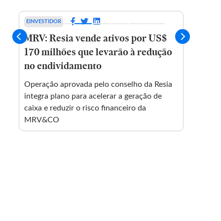
EINVESTIDOR
ECONO
MRV: Resia vende ativos por US$
Meta
170 milhões que levarão à redução
milh
no endividamento
envo
socia
Operação aprovada pelo conselho da Resia
integra plano para acelerar a geração de
Empres
caixa e reduzir o risco financeiro da
tempo
MRV&CO
Insta