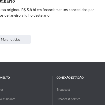
biliário
esa originou R$ 5,8 bi em financiamentos concedidos por
os de janeiro a julho deste ano
Mais notícias
IMENTO
CONEXÃO ESTADÃO
ões
Broadcast
do assinante
Broadcast político