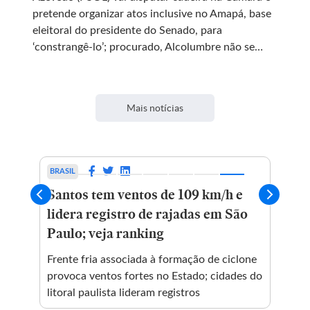
pretende organizar atos inclusive no Amapá, base
eleitoral do presidente do Senado, para
‘constrangê-lo’; procurado, Alcolumbre não se
manifestou
Mais notícias
BRASIL
POL
Santos tem ventos de 109 km/h e
Re
lidera registro de rajadas em São
à 
Paulo; veja ranking
de
irma
Frente fria associada à formação de ciclone
Can
provoca ventos fortes no Estado; cidades do
pla
ara
litoral paulista lideram registros
ura