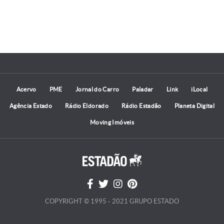
Acervo
PME
Jornal do Carro
Paladar
Link
iLocal
Agência Estado
Rádio Eldorado
Rádio Estadão
Planeta Digital
Moving Imóveis
COPYRIGHT © 1995 - 2021 GRUPO ESTADO