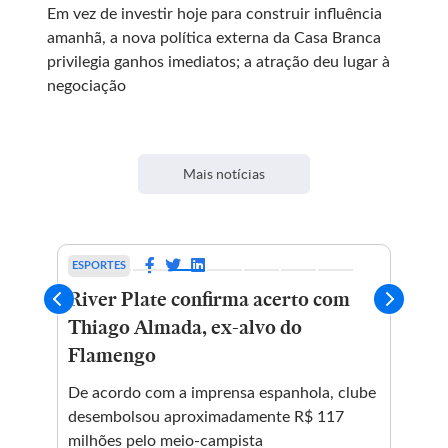
Em vez de investir hoje para construir influência
amanhã, a nova política externa da Casa Branca
privilegia ganhos imediatos; a atração deu lugar à
negociação
Mais notícias
ESPORTES
BRA
River Plate confirma acerto com
Pai
Thiago Almada, ex-alvo do
Med
Flamengo
mun
int
De acordo com a imprensa espanhola, clube
Sil
da
desembolsou aproximadamente R$ 117
voc
milhões pelo meio-campista