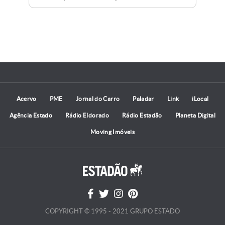
bri
par
a c
T20
dis
Sev
par
mor
Acervo
PME
Jornal do Carro
Paladar
Link
iLocal
de 
ima
Agência Estado
Rádio Eldorado
Rádio Estadão
Planeta Digital
des
Moving Imóveis
COPYRIGHT © 1995 - 2021 GRUPO ESTADO