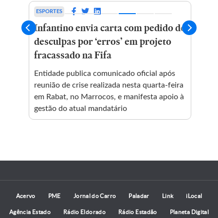
ESPORTES
CUL
Infantino envia carta com pedido de
Tra
desculpas por ‘erros’ em projeto
cri
fracassado na Fifa
‘E
Entidade publica comunicado oficial após
Emi
reunião de crise realizada nesta quarta-feira
de 
em Rabat, no Marrocos, e manifesta apoio à
ada
gestão do atual mandatário
pri
da 
Acervo
PME
Jornal do Carro
Paladar
Link
iLocal
Agência Estado
Rádio Eldorado
Rádio Estadão
Planeta Digital