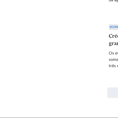
da a
ECON
Cré
gra
Os e
soma
três