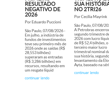
RESULTADO
SUA HISTÓRI
NEGATIVO DE
NO 2TRI26
2026
Por Cecília Mayrink
Por Eduardo Puccioni
São Paulo, 07/08/20
A Petrobras encerro
São Paulo, 07/08/2026 -
segundo trimestre d
Em julho, a indústria de
2026 com lucro líqui
fundos de investimentos
de R$ 52,4 bilhões, o
teve seu primeiro mês de
terceiro maior lucro
2026 onde as saídas (R$
trimestral nominal d
28,553 bilhões)
sua história, segund
superaram as entradas
levantamento da Elo
(R$ 3,286 bilhões) em
Ayta, baseado na séri
recursos, resultando em
um resgate líquid
continuar lendo
continuar lendo