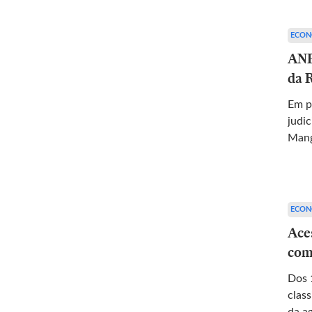
ECON
ANP
da 
Em p
judic
Mang
ECON
Ace
com
Dos 
clas