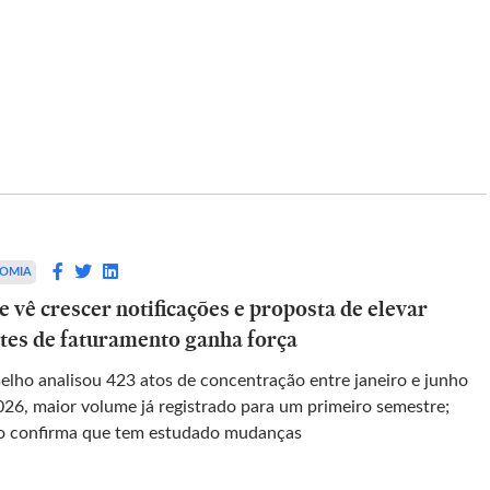
EINVESTIDOR
idade
BTG fecha FIDC da Apex Partners
da Refit, a
para resgates após empresa
s
apontar inconsistências
OMIA
 vê crescer notificações e proposta de elevar
pede à Justiça
Fundo distribuído pelo banco e gerido pela
ites de faturamento ganha força
a convertida
Apex tem cerca de 900 cotistas; contrato d
upo
distribuição foi rescindido após crise
elho analisou 423 atos de concentração entre janeiro e junho
u sobre a
026, maior volume já registrado para um primeiro semestre;
o confirma que tem estudado mudanças