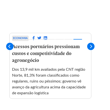
ECONOMIA
ECONO
Acessos portuários pressionam
Cade 
custos e competitividade do
propo
agronegócio
fatu
Dos 13,9 mil km avaliados pela CNT região
Consel
e
Norte, 81,3% foram classificados como
concen
regulares, ruins ou péssimos; governo vê
maior 
avanço da agricultura acima da capacidade
semest
de expansão logística
mudan