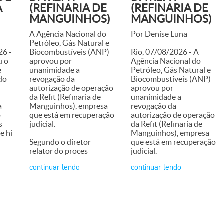
A
(REFINARIA DE
(REFINARIA DE
MANGUINHOS)
MANGUINHOS)
A Agência Nacional do
Por Denise Luna
Petróleo, Gás Natural e
26 -
Biocombustíveis (ANP)
Rio, 07/08/2026 - A
u o
aprovou por
Agência Nacional do
e
unanimidade a
Petróleo, Gás Natural e
do
revogação da
Biocombustíveis (ANP)
autorização de operação
aprovou por
da Refit (Refinaria de
unanimidade a
a
Manguinhos), empresa
revogação da
o
que está em recuperação
autorização de operação
s
judicial.
da Refit (Refinaria de
e hi
Manguinhos), empresa
Segundo o diretor
que está em recuperação
relator do proces
judicial.
continuar lendo
continuar lendo