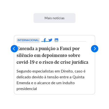
Mais notícias
INTERNACIONAL
ESPORTES
Entenda a punição a Fauci por
Súmula
silêncio em depoimento sobre
enquad
covid-19 e o risco de crise jurídica
denúnc
Brasil
Segundo especialistas em Direito, caso é
delicado devido à tensão entre a Quinta
Baseado
Emenda e o alcance de um indulto
Daronco,
presidencial
zagueiro
de futeb