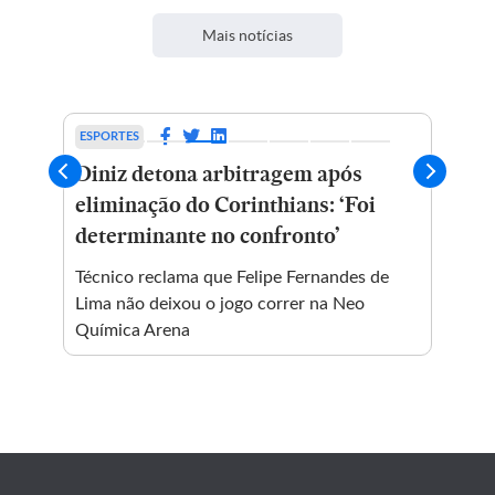
Mais notícias
ESPORTES
EIN
Diniz detona arbitragem após
MR
eliminação do Corinthians: ‘Foi
17
as
determinante no confronto’
no
ua
Técnico reclama que Felipe Fernandes de
Ope
Lima não deixou o jogo correr na Neo
int
Química Arena
cai
MR