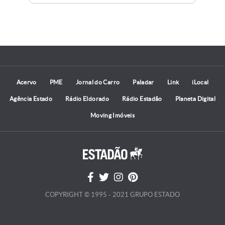
Acervo
PME
Jornal do Carro
Paladar
Link
iLocal
Agência Estado
Rádio Eldorado
Rádio Estadão
Planeta Digital
Moving Imóveis
COPYRIGHT © 1995 - 2021 GRUPO ESTADO