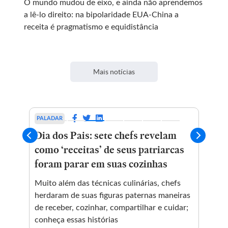
O mundo mudou de eixo, e ainda não aprendemos
a lê-lo direito: na bipolaridade EUA-China a
receita é pragmatismo e equidistância
Mais notícias
PALADAR
CIE
Dia dos Pais: sete chefs revelam
Fa
como ‘receitas’ de seus patriarcas
co
ome
foram parar em suas cozinhas
Deb
usa
Muito além das técnicas culinárias, chefs
emb
herdaram de suas figuras paternas maneiras
de receber, cozinhar, compartilhar e cuidar;
conheça essas histórias