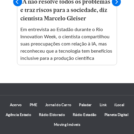
na
IA não resolve todos os problemas
Ví
e traz riscos para a sociedade, diz
cie
cientista Marcelo Gleiser
ca
A
Em entrevista ao Estadão durante o Rio
Esp
ro
Innovation Week, o cientista compartilhou
end
suas preocupações com relação à IA, mas
não
reconheceu que a tecnologia tem benefícios
cot
inclusive para a produção científica
pos
Acervo
PME
Jornal do Carro
Paladar
Link
iLocal
Agência Estado
Rádio Eldorado
Rádio Estadão
Planeta Digital
Moving Imóveis