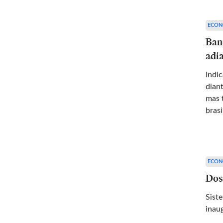
ECON
Ban
adia
Indi
diant
mas 
brasi
ECON
Dos
Sist
inau