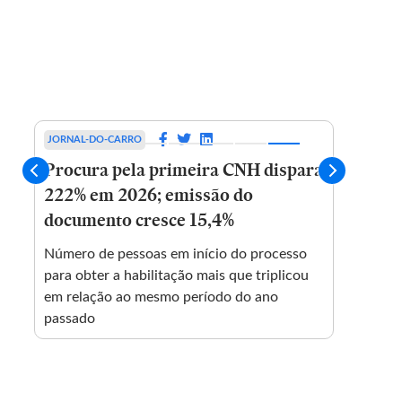
JORNAL-DO-CARRO
EINVES
Procura pela primeira CNH dispara
Prêm
222% em 2026; emissão do
3040
documento cresce 15,4%
150 m
Número de pessoas em início do processo
Sem ve
para obter a habilitação mais que triplicou
elevou
z
em relação ao mesmo período do ano
enquan
passado
mais d