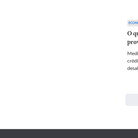
ECON
O qu
pro
Medi
créd
desa