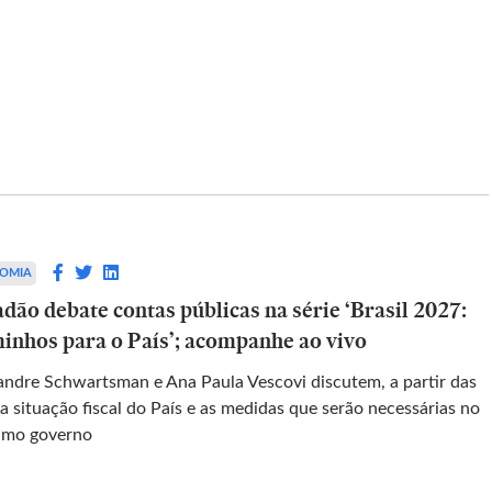
ESTADAO-VERIFICA
a
Vídeo engana ao sugerir relação
alidade de
entre tempestades e rastros
o e jogo do
deixados por aviões no céu
OMIA
dão debate contas públicas na série ‘Brasil 2027:
Rastros de condensação são mais
inhos para o País’; acompanhe ao vivo
frequentes em regiões frias e úmidas, mas
o contraria o
não causam tempestades; autor do vídeo di
as liberdades
andre Schwartsman e Ana Paula Vescovi discutem, a partir das
que quer estimular debates
nstituição
imo governo