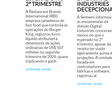
2º TRIMESTRE
INDUSTRIES
DECEPCION
A Restaurant Brands
International (RBI),
A Siemens informou
empresa canadense de
as encomendas da
fast food que controla as
divisão Digital
operações do Burger
Industries crescera
King, registrou lucro
menos do que o
líquido atribuível a
esperado no 2º
detentores de ações
trimestre, apesar de
ordinárias de US$ 507
receita ter vindo
milhões no segundo
ligeiramente acima 
trimestre de 2026, quase
projeções. A unidade
triplicando o ganh
focada em
controladores para
continuar lendo
fábricas e software,
registrou al
continuar lendo