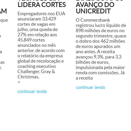
LIDERA CORTES
AVANÇO DO
AM
UNICREDIT
Empregadores nos EUA
anunciaram 33.429
 que
O Commerzbank
cortes de vagas em
registrou lucro líquido de
julho, uma queda de
898 milhões de euros no
27% em relação aos
m
segundo trimestre, quase
45.849 cortes
o dobro dos 462 milhões
anunciados no mês
de euros apurados um
anterior, de acordo com
 a
ano antes. A receita
o relatório da empresa
avançou 9,3%, para 3,3
global de recolocação e
das
bilhões de euros,
coaching executivo
,
impulsionada pela maior
Challenger, Gray &
renda com comissões. Já
Christmas.
a receita
<
continuar lendo
continuar lendo