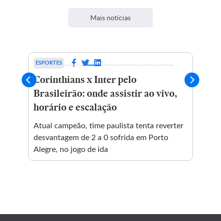
Mais notícias
ESPORTES
BRA
ra
Corinthians x Inter pelo
Qu
Brasileirão: onde assistir ao vivo,
da
horário e escalação
Fe
em
Atual campeão, time paulista tenta reverter
Jos
desvantagem de 2 a 0 sofrida em Porto
ano
Alegre, no jogo de ida
200
ope
res
cum