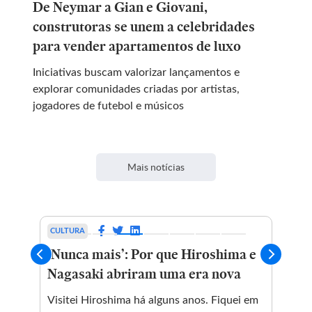
De Neymar a Gian e Giovani,
construtoras se unem a celebridades
para vender apartamentos de luxo
Iniciativas buscam valorizar lançamentos e
explorar comunidades criadas por artistas,
jogadores de futebol e músicos
Mais notícias
CULTURA
ESP
ase
‘Nunca mais’: Por que Hiroshima e
Bo
e
Nagasaki abriram uma era nova
Fl
clá
Visitei Hiroshima há alguns anos. Fiquei em