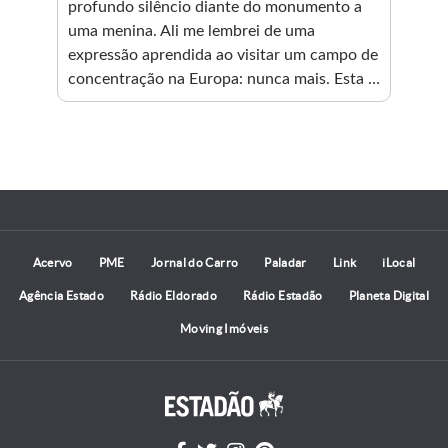
profundo silêncio diante do monumento a
 via
Tim
uma menina. Ali me lembrei de uma
per
expressão aprendida ao visitar um campo de
equ
concentração na Europa: nunca mais. Esta é
sen
minha esperança: nunca mais.
Acervo
PME
Jornal do Carro
Paladar
Link
iLocal
Agência Estado
Rádio Eldorado
Rádio Estadão
Planeta Digital
Moving Imóveis