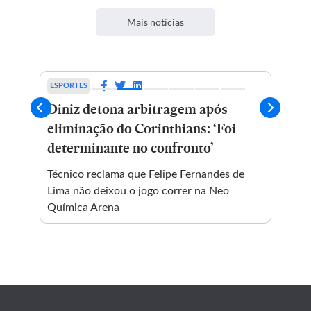
Mais notícias
ESPORTES
EIN
Diniz detona arbitragem após
MR
eliminação do Corinthians: ‘Foi
17
as
determinante no confronto’
no
ua
Técnico reclama que Felipe Fernandes de
Ope
Lima não deixou o jogo correr na Neo
int
Química Arena
cai
MR