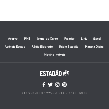
Acervo
PME
Jornal do Carro
Paladar
Link
iLocal
Agência Estado
Rádio Eldorado
Rádio Estadão
Planeta Digital
Moving Imóveis
COPYRIGHT © 1995 - 2021 GRUPO ESTADO