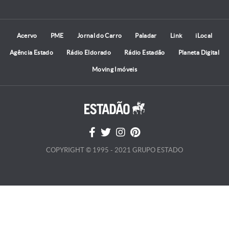
Acervo
PME
Jornal do Carro
Paladar
Link
iLocal
Agência Estado
Rádio Eldorado
Rádio Estadão
Planeta Digital
Moving Imóveis
COPYRIGHT © 1995 - 2021 GRUPO ESTADO