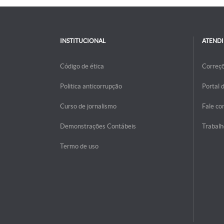
INSTITUCIONAL
ATEND
Código de ética
Correç
Politica anticorrupção
Portal 
Curso de jornalismo
Fale co
Demonstrações Contábeis
Trabalh
Termo de uso