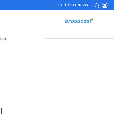
ESTADÃO / ECONOMIA
tato
l