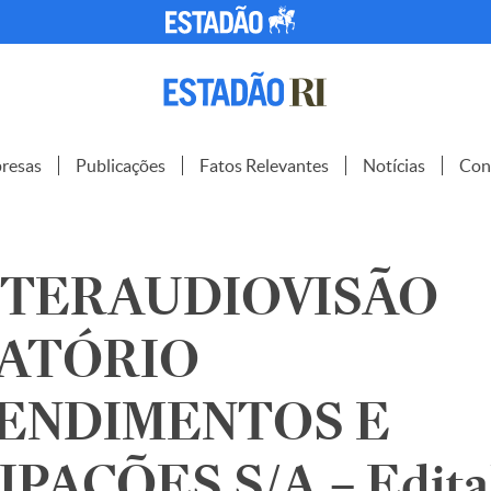
resas
Publicações
Fatos Relevantes
Notícias
Con
NTERAUDIOVISÃO
ATÓRIO
ENDIMENTOS E
PAÇÕES S/A – Edita