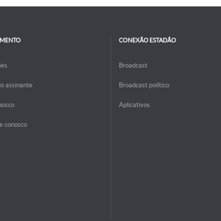
IMENTO
CONEXÃO ESTADÃO
ões
Broadcast
do assinante
Broadcast político
nosco
Aplicativos
e conosco