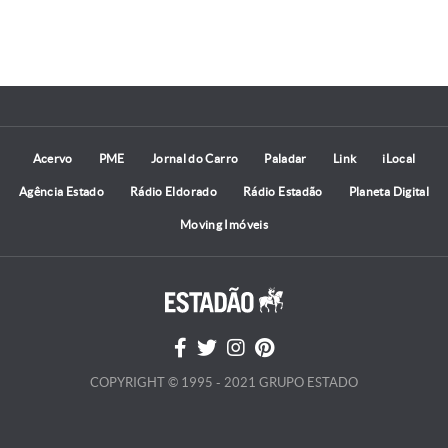
Acervo
PME
Jornal do Carro
Paladar
Link
iLocal
Agência Estado
Rádio Eldorado
Rádio Estadão
Planeta Digital
Moving Imóveis
COPYRIGHT © 1995 - 2021 GRUPO ESTADO