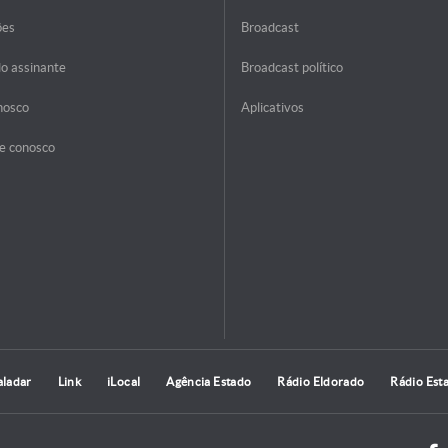
ões
Broadcast
do assinante
Broadcast político
nosco
Aplicativos
e conosco
aladar
Link
iLocal
Agência Estado
Rádio Eldorado
Rádio Est