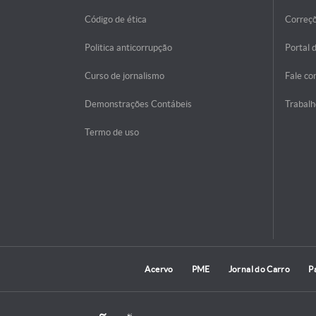
Código de ética
Correç
Politica anticorrupção
Portal 
Curso de jornalismo
Fale co
Demonstrações Contábeis
Trabalh
Termo de uso
Acervo
PME
Jornal do Carro
P