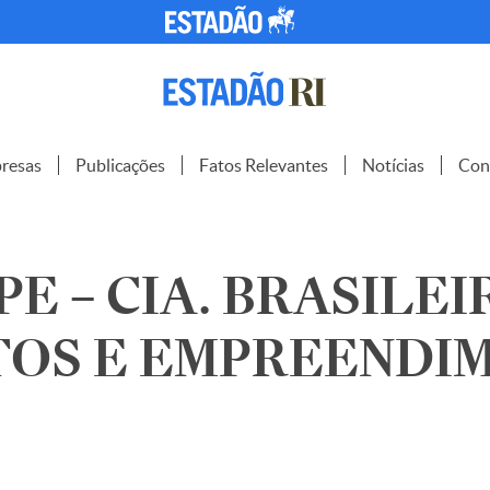
resas
Publicações
Fatos Relevantes
Notícias
Con
E – CIA. BRASILEI
TOS E EMPREENDI