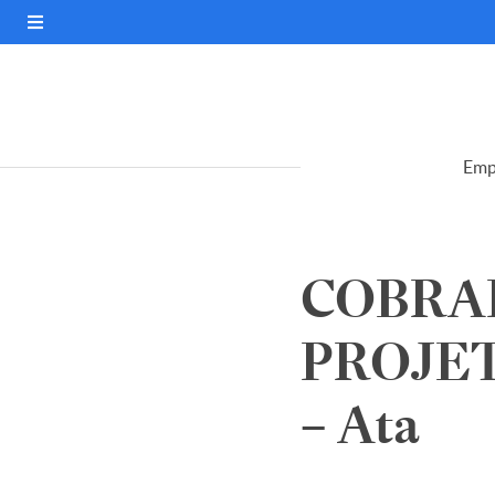
Emp
COBRAP
PROJE
– Ata