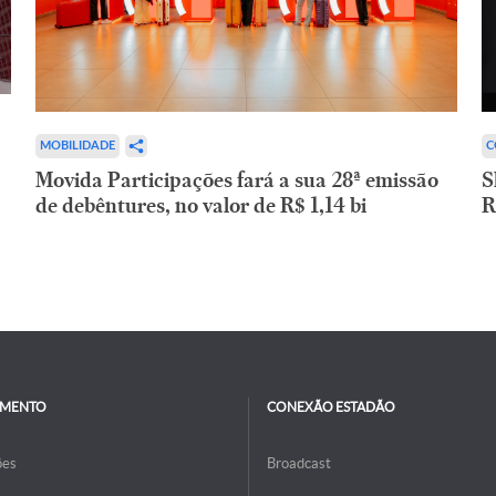
C
MOBILIDADE
S
Movida Participações fará a sua 28ª emissão
R
de debêntures, no valor de R$ 1,14 bi
IMENTO
CONEXÃO ESTADÃO
ões
Broadcast