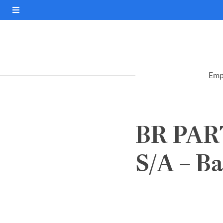
Emp
BR PAR
S/A – B