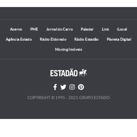
Acervo
PME
Jornal do Carro
Paladar
Link
iLocal
Agência Estado
Rádio Eldorado
Rádio Estadão
Planeta Digital
Moving Imóveis
COPYRIGHT © 1995 - 2021 GRUPO ESTADO