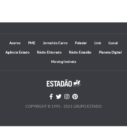
Acervo
PME
Jornal do Carro
Paladar
Link
iLocal
Agência Estado
Rádio Eldorado
Rádio Estadão
Planeta Digital
Moving Imóveis
COPYRIGHT © 1995 - 2021 GRUPO ESTADO