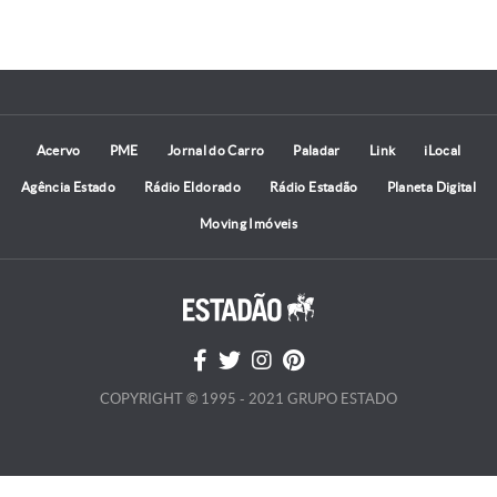
Acervo
PME
Jornal do Carro
Paladar
Link
iLocal
Agência Estado
Rádio Eldorado
Rádio Estadão
Planeta Digital
Moving Imóveis
COPYRIGHT © 1995 - 2021 GRUPO ESTADO