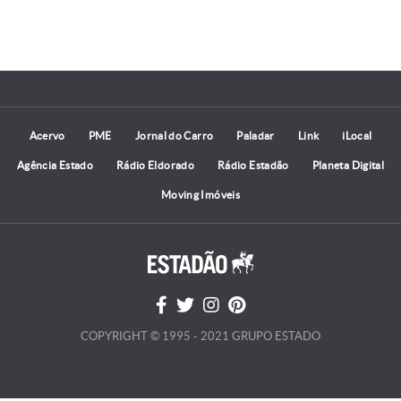
Acervo
PME
Jornal do Carro
Paladar
Link
iLocal
Agência Estado
Rádio Eldorado
Rádio Estadão
Planeta Digital
Moving Imóveis
COPYRIGHT © 1995 - 2021 GRUPO ESTADO