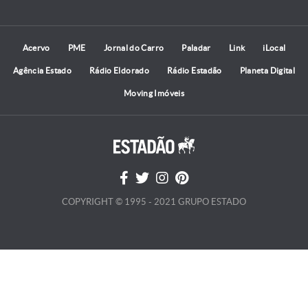
Acervo
PME
Jornal do Carro
Paladar
Link
iLocal
Agência Estado
Rádio Eldorado
Rádio Estadão
Planeta Digital
Moving Imóveis
COPYRIGHT © 1995 - 2021 GRUPO ESTADO