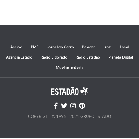
Acervo
PME
Jornal do Carro
Paladar
Link
iLocal
Agência Estado
Rádio Eldorado
Rádio Estadão
Planeta Digital
Moving Imóveis
COPYRIGHT © 1995 - 2021 GRUPO ESTADO