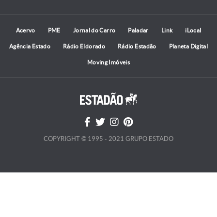
Acervo
PME
Jornal do Carro
Paladar
Link
iLocal
Agência Estado
Rádio Eldorado
Rádio Estadão
Planeta Digital
Moving Imóveis
COPYRIGHT © 1995 - 2021 GRUPO ESTADO