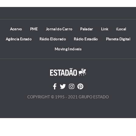
Acervo
PME
Jornal do Carro
Paladar
Link
iLocal
Agência Estado
Rádio Eldorado
Rádio Estadão
Planeta Digital
Moving Imóveis
COPYRIGHT © 1995 - 2021 GRUPO ESTADO