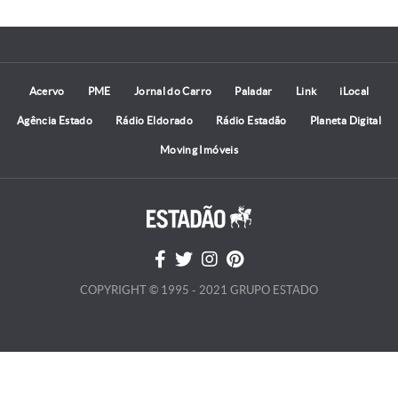
Acervo
PME
Jornal do Carro
Paladar
Link
iLocal
Agência Estado
Rádio Eldorado
Rádio Estadão
Planeta Digital
Moving Imóveis
COPYRIGHT © 1995 - 2021 GRUPO ESTADO