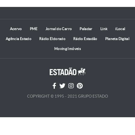
Acervo
PME
Jornal do Carro
Paladar
Link
iLocal
Agência Estado
Rádio Eldorado
Rádio Estadão
Planeta Digital
Moving Imóveis
COPYRIGHT © 1995 - 2021 GRUPO ESTADO