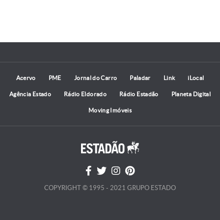
Acervo
PME
Jornal do Carro
Paladar
Link
iLocal
Agência Estado
Rádio Eldorado
Rádio Estadão
Planeta Digital
Moving Imóveis
COPYRIGHT © 1995 - 2021 GRUPO ESTADO