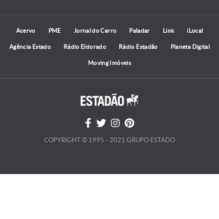
Acervo
PME
Jornal do Carro
Paladar
Link
iLocal
Agência Estado
Rádio Eldorado
Rádio Estadão
Planeta Digital
Moving Imóveis
COPYRIGHT © 1995 - 2021 GRUPO ESTADO