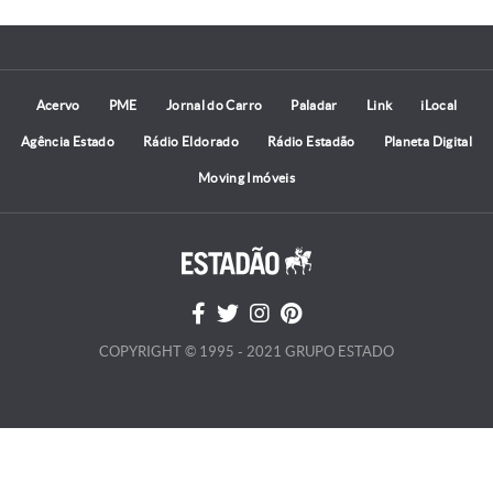
Acervo
PME
Jornal do Carro
Paladar
Link
iLocal
Agência Estado
Rádio Eldorado
Rádio Estadão
Planeta Digital
Moving Imóveis
COPYRIGHT © 1995 - 2021 GRUPO ESTADO