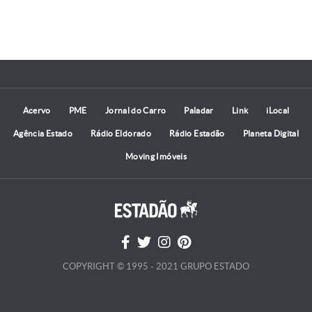
Acervo
PME
Jornal do Carro
Paladar
Link
iLocal
Agência Estado
Rádio Eldorado
Rádio Estadão
Planeta Digital
Moving Imóveis
COPYRIGHT © 1995 - 2021 GRUPO ESTADO