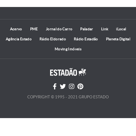
Acervo
PME
Jornal do Carro
Paladar
Link
iLocal
Agência Estado
Rádio Eldorado
Rádio Estadão
Planeta Digital
Moving Imóveis
COPYRIGHT © 1995 - 2021 GRUPO ESTADO