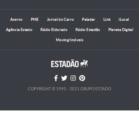
Acervo
PME
Jornal do Carro
Paladar
Link
iLocal
Agência Estado
Rádio Eldorado
Rádio Estadão
Planeta Digital
Moving Imóveis
COPYRIGHT © 1995 - 2021 GRUPO ESTADO