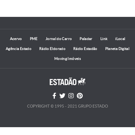
Acervo
PME
Jornal do Carro
Paladar
Link
iLocal
Agência Estado
Rádio Eldorado
Rádio Estadão
Planeta Digital
Moving Imóveis
COPYRIGHT © 1995 - 2021 GRUPO ESTADO