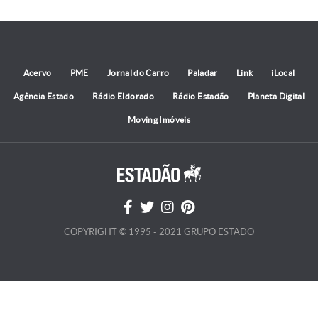
Acervo
PME
Jornal do Carro
Paladar
Link
iLocal
Agência Estado
Rádio Eldorado
Rádio Estadão
Planeta Digital
Moving Imóveis
COPYRIGHT © 1995 - 2021 GRUPO ESTADO