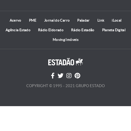
Acervo
PME
Jornal do Carro
Paladar
Link
iLocal
Agência Estado
Rádio Eldorado
Rádio Estadão
Planeta Digital
Moving Imóveis
COPYRIGHT © 1995 - 2021 GRUPO ESTADO