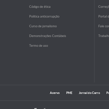
Código de ética
Correç
Politica anticorrupção
Portal 
Curso de jornalismo
Fale co
Demonstrações Contábeis
Trabalh
Termo de uso
Acervo
PME
Jornal do Carro
P