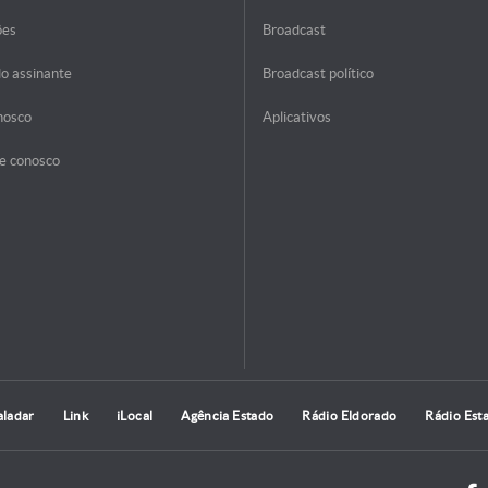
ões
Broadcast
do assinante
Broadcast político
nosco
Aplicativos
e conosco
aladar
Link
iLocal
Agência Estado
Rádio Eldorado
Rádio Est