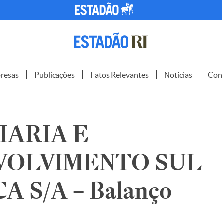
resas
Publicações
Fatos Relevantes
Notícias
Con
IARIA E
VOLVIMENTO SUL
 S/A – Balanço