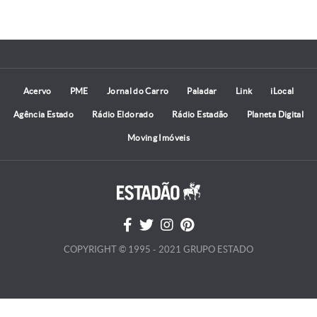
Acervo
PME
Jornal do Carro
Paladar
Link
iLocal
Agência Estado
Rádio Eldorado
Rádio Estadão
Planeta Digital
Moving Imóveis
COPYRIGHT © 1995 - 2021 GRUPO ESTADO