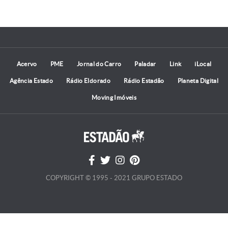
Acervo
PME
Jornal do Carro
Paladar
Link
iLocal
Agência Estado
Rádio Eldorado
Rádio Estadão
Planeta Digital
Moving Imóveis
COPYRIGHT © 1995 - 2021 GRUPO ESTADO