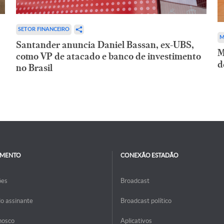
SETOR FINANCEIRO
M
Santander anuncia Daniel Bassan, ex-UBS,
M
como VP de atacado e banco de investimento
d
no Brasil
IMENTO
CONEXÃO ESTADÃO
ões
Broadcast
do assinante
Broadcast político
nosco
Aplicativos