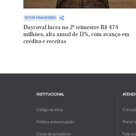
SETOR FINANCEIRO
Daycoval lucra no 2º trimestre R$ 474
milhões, alta anual de 11%, com avanço em
crédito e receitas
INSTITUCIONAL
ATEND
Código de ética
Correç
Politica anticorrupção
Portal 
Curso de jornalismo
Fale co