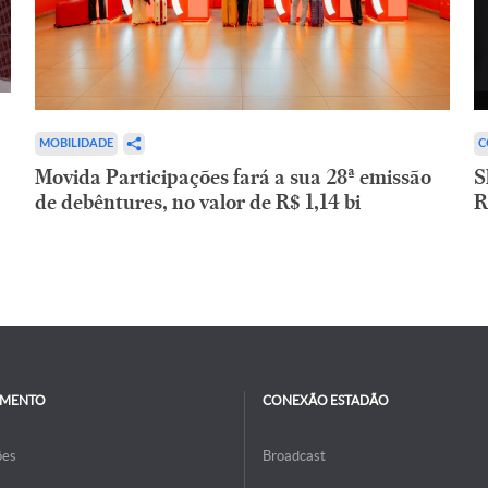
C
MOBILIDADE
S
Movida Participações fará a sua 28ª emissão
R
de debêntures, no valor de R$ 1,14 bi
IMENTO
CONEXÃO ESTADÃO
ões
Broadcast