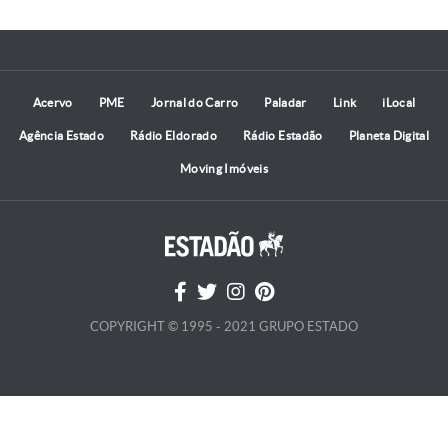
Acervo
PME
Jornal do Carro
Paladar
Link
iLocal
Agência Estado
Rádio Eldorado
Rádio Estadão
Planeta Digital
Moving Imóveis
COPYRIGHT © 1995 - 2021 GRUPO ESTADO