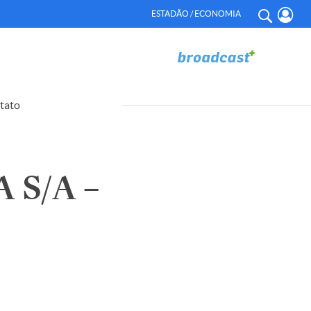
ESTADÃO / ECONOMIA
tato
S/A –